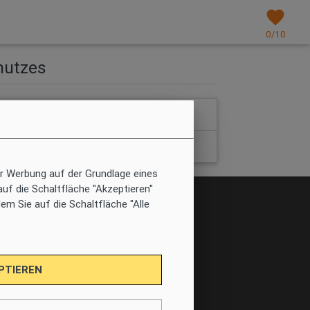
favorites
0
/10
hutzes
arrow_drop_up
arrow_drop_up
r Werbung auf der Grundlage eines
auf die Schaltfläche "Akzeptieren"
gentümer
em Sie auf die Schaltfläche "Alle
ntümer-Login
erwalten Ihre Immobilie
PTIEREN