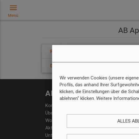
menu
Menü
AB Ap
Rechtshinweis
Datenschutzrichtlinie
Wir verwenden Cookies (unsere eigene
Profils, das anhand Ihrer Surfgewohnhe
AB Apartment Barcelona
klicken, die Einstellungen über die Sc
ablehnen" klicken. Weitere Information
Kontakt
Über uns
Wo finden Sie uns
ALLES AB
Aktuelles
Unternehmerische Verantwortung und