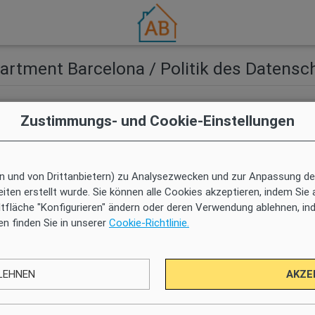
artment Barcelona / Politik des Datensc
Zustimmungs- und Cookie-Einstellungen
n und von Drittanbietern) zu Analysezwecken und zur Anpassung de
iten erstellt wurde. Sie können alle Cookies akzeptieren, indem Sie 
Hilfe & Info
Ei
haltfläche "Konfigurieren" ändern oder deren Verwendung ablehnen, ind
en finden Sie in unserer
Cookie-Richtlinie.
Hilfe-Center
Eige
Buchung
Wir v
Check-in und Check-out
LEHNEN
AKZE
My AB Rewards
Bedingungen